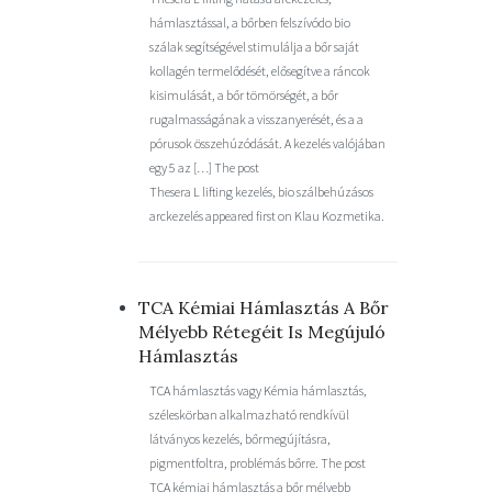
hámlasztással, a bőrben felszívódo bio
szálak segítségével stimulálja a bőr saját
kollagén termelődését, elősegítve a ráncok
kisimulását, a bőr tömörségét, a bőr
rugalmasságának a visszanyerését, és a a
pórusok összehúzódását. A kezelés valójában
egy 5 az […] The post
Thesera L lifting kezelés, bio szálbehúzásos
arckezelés appeared first on Klau Kozmetika.
TCA Kémiai Hámlasztás A Bőr
Mélyebb Rétegéit Is Megújuló
Hámlasztás
TCA hámlasztás vagy Kémia hámlasztás,
széleskörban alkalmazható rendkívül
látványos kezelés, bőrmegújításra,
pigmentfoltra, problémás bőrre. The post
TCA kémiai hámlasztás a bőr mélyebb