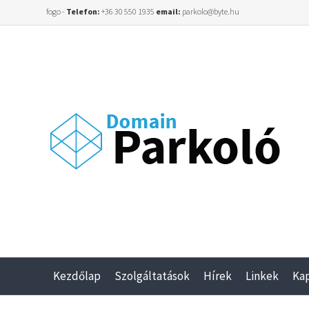
fogo -
Telefon:
+36 30 550 1935
email:
parkolo@byte.hu
Kezdőlap
Szolgáltatások
Hírek
Linkek
Ka