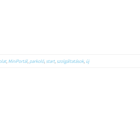
olat
,
MiniPortál
,
parkoló
,
start
,
szolgáltatások
,
új