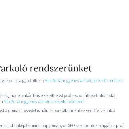
Parkoló rendszerünket
eljesen újra gyártottuk a
MiniPortál ingyenes weboldalkészítő rendszer
őség, hanem akár Te is elkészítheted professzionális weboldaladat,
i a
MiniPorál ingyenes weboldal készítő rendszert
!
d a domain nevedet is nálunk parkoltatni. Ehhez vedd fel velünk a
zen mind Linképítés mind hagyományos SEO szempontok alapján is profi