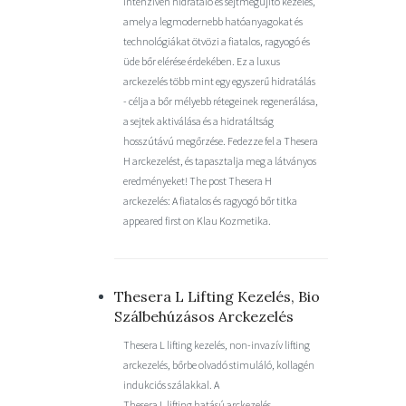
intenzíven hidratáló és sejtmegújító kezelés,
amely a legmodernebb hatóanyagokat és
technológiákat ötvözi a fiatalos, ragyogó és
üde bőr elérése érdekében. Ez a luxus
arckezelés több mint egy egyszerű hidratálás
- célja a bőr mélyebb rétegeinek regenerálása,
a sejtek aktiválása és a hidratáltság
hosszútávú megőrzése. Fedezze fel a Thesera
H arckezelést, és tapasztalja meg a látványos
eredményeket! The post Thesera H
arckezelés: A fiatalos és ragyogó bőr titka
appeared first on Klau Kozmetika.
Thesera L Lifting Kezelés, Bio
Szálbehúzásos Arckezelés
Thesera L lifting kezelés, non-invazív lifting
arckezelés, bőrbe olvadó stimuláló, kollagén
indukciós szálakkal. A
Thesera L lifting hatású arckezelés,