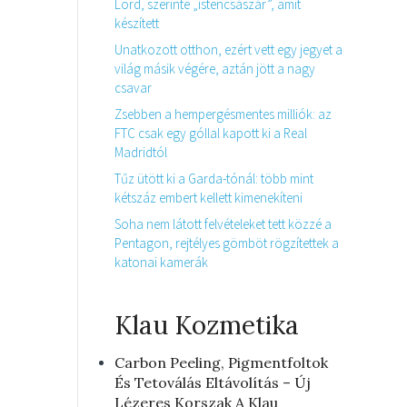
Lord, szerinte „istencsászár”, amit
készített
Unatkozott otthon, ezért vett egy jegyet a
világ másik végére, aztán jött a nagy
csavar
Zsebben a hempergésmentes milliók: az
FTC csak egy góllal kapott ki a Real
Madridtól
Tűz ütött ki a Garda-tónál: több mint
kétszáz embert kellett kimenekíteni
Soha nem látott felvételeket tett közzé a
Pentagon, rejtélyes gömböt rögzítettek a
katonai kamerák
Klau Kozmetika
Carbon Peeling, Pigmentfoltok
És Tetoválás Eltávolítás – Új
Lézeres Korszak A Klau