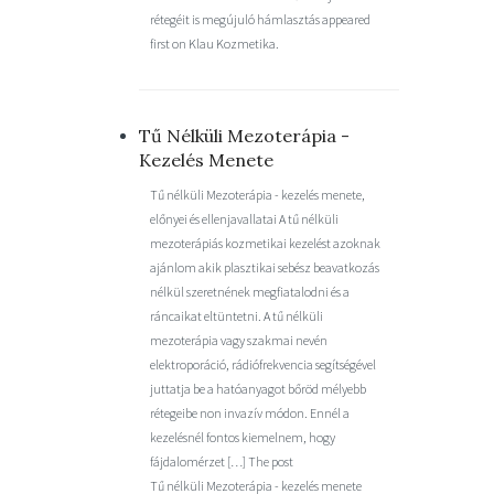
rétegéit is megújuló hámlasztás appeared
first on Klau Kozmetika.
Tű Nélküli Mezoterápia -
Kezelés Menete
Tű nélküli Mezoterápia - kezelés menete,
előnyei és ellenjavallatai A tű nélküli
mezoterápiás kozmetikai kezelést azoknak
ajánlom akik plasztikai sebész beavatkozás
nélkül szeretnének megfiatalodni és a
ráncaikat eltüntetni. A tű nélküli
mezoterápia vagy szakmai nevén
elektroporáció, rádiófrekvencia segítségével
juttatja be a hatóanyagot bőröd mélyebb
rétegeibe non invazív módon. Ennél a
kezelésnél fontos kiemelnem, hogy
fájdalomérzet […] The post
Tű nélküli Mezoterápia - kezelés menete