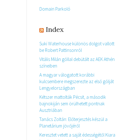
Domain Parkoló
Index
Suki Waterhouse különös dolgot vallott
be Robert Pattinsonról
Vitális Milán góllal debütált az AEK Athén
színeiben
A magyar válogatott korábbi
kulcsembere megszerezte az első gólját
Lengyelországban
Kétszer mattolták Pécsit, a második
bajnokiján sem örülhetett pontnak
Ausztriában
Tanács Zoltán: Előterjesztés készül a
Planetárium jövőjéről
Keresztet vetett a saját édességétől Kiara