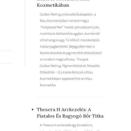
Kozmetikában
Carbon Peeling arckezelés Budapesten, a
Klau Kozmetikában! Ismerd meg a
"Hollywood Peel" hatást: pórusösszehúzás,
mattítás és bőrfiatalítás egyben, kombinált
Ultrahangos vagy Tű nélküli mezoterápiás
hatóanyagbevitellel. Bejegyzésemben a
lézeres tetoválás és pigmentfolt eltávolításról
is mindent megtudhatsz. The post
Carbon Peeling, Pigmentfoltok és Tetoválás
Eltávolítás – Új Lézeres Korszak a Klau
Kozmetikában appeared first on Klau
Kozmetika.
Thesera H Arckezelés: A
Fiatalos És Ragyogó Bőr Titka
A Thesera H arckezelés egy forradalmi,