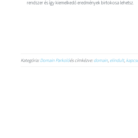
rendszer és így kiemelkedő eredmények birtokosa lehetsz.
Kategória:
Domain Parkoló
és címkézve:
domain
,
elindult
,
kapcs