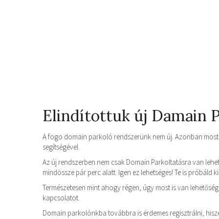
Elindítottuk új Damain 
A fogo domain parkoló rendszerünk nem új. Azonban most t
segítségével.
Az új rendszerben nem csak Domain Parkoltatásra van lehet
mindössze pár perc alatt. Igen ez lehetséges! Te is próbáld k
Természetesen mint ahogy régen, úgy most is van lehetősége
kapcsolatot.
Domain parkolónkba továbbra is érdemes regisztrálni, his